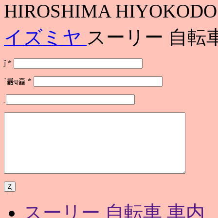
HIROSHIMA HIYOKODO
イズミヤ
スーリー 自転
ǰ
*
`륢ɥ쥹
*
スーリー 自転車 車内