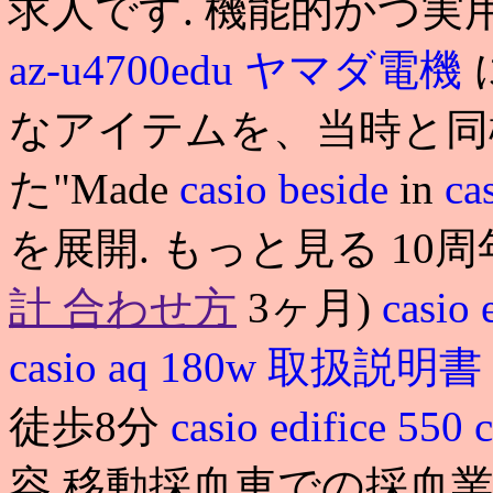
求人です. 機能的かつ実
az-u4700edu ヤマダ電機
なアイテムを、当時と同
た"Made
casio beside
in
ca
を展開. もっと見る 10周
計 合わせ方
3ヶ月)
casio 
casio aq 180w 取扱説明書
徒歩8分
casio edifice 550
c
容 移動採血車での採血業